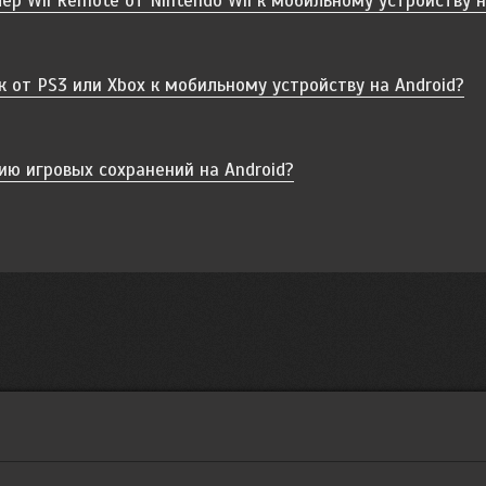
р Wii Remote от Nintendo Wii к мобильному устройству н
 от PS3 или Xbox к мобильному устройству на Android?
ию игровых сохранений на Android?