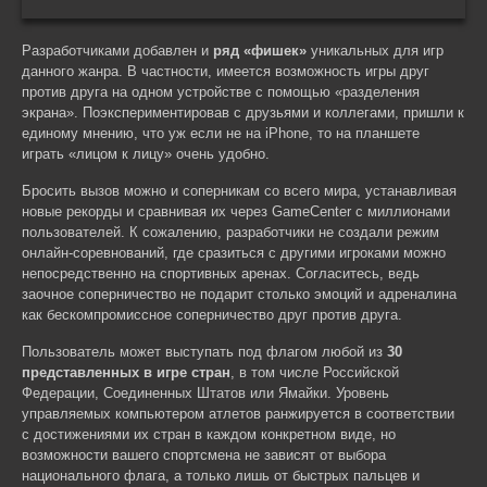
Разработчиками добавлен и
ряд «фишек»
уникальных для игр
данного жанра. В частности, имеется возможность игры друг
против друга на одном устройстве с помощью «разделения
экрана». Поэкспериментировав с друзьями и коллегами, пришли к
единому мнению, что уж если не на iPhone, то на планшете
играть «лицом к лицу» очень удобно.
Бросить вызов можно и соперникам со всего мира, устанавливая
новые рекорды и сравнивая их через GameCenter с миллионами
пользователей. К сожалению, разработчики не создали режим
онлайн-соревнований, где сразиться с другими игроками можно
непосредственно на спортивных аренах. Согласитесь, ведь
заочное соперничество не подарит столько эмоций и адреналина
как бескомпромиссное соперничество друг против друга.
Пользователь может выступать под флагом любой из
30
представленных в игре стран
, в том числе Российской
Федерации, Соединенных Штатов или Ямайки. Уровень
управляемых компьютером атлетов ранжируется в соответствии
с достижениями их стран в каждом конкретном виде, но
возможности вашего спортсмена не зависят от выбора
национального флага, а только лишь от быстрых пальцев и