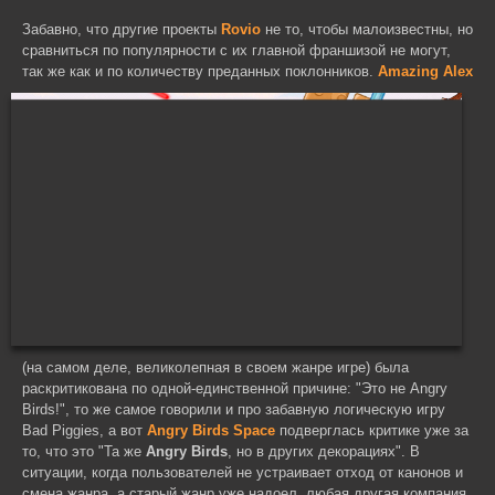
Забавно, что другие проекты
Rovio
не то, чтобы малоизвестны, но
сравниться по популярности с их главной франшизой не могут,
так же как и по количеству преданных поклонников.
Amazing
Alex
(на самом деле, великолепная в своем жанре игре) была
раскритикована по одной-единственной причине: "Это не Angry
Birds!", то же самое говорили и про забавную логическую игру
Bad Piggies, а вот
Angry Birds Space
подверглась критике уже за
то, что это "Та же
Angry Birds
, но в других декорациях". В
ситуации, когда пользователей не устраивает отход от канонов и
смена жанра, а старый жанр уже надоел, любая другая компания