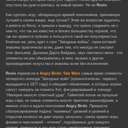
опустила бы руки и взялась за новый проект. Но не
Rovio
.
Как сделать игру, обладающую армией поклонников, признанную
лучшей в своем жанре, еще лучше? Этим же вопросом задались
и ребята из Rovio, и пришли к выводу, что нужно соединить ее с
чем-то, что так же известно и близко большинству игроков, что
так же нравится публике и пользуется такой же популярностью.
Конечно же, речь идет о саге "Звездные войны", герои которой
знакомы практически всем, даже тем, кто никогда не смотрел
этих фильмов. Дыхание Дарта Вейдера, звук светового меча - эти
элементы не раз обыгрывались в кино, музыке и других
произведениях искусства и знакомы всем без исключения.
Rovio
перенесли в
Angry Birds: Star Wars
самые яркие элементы
четвертого эпизода "Звездных войн" (хронологически - первого,
вышедшего в 1977 году) и обещают обновления, в которых игроки
смогут поиграть на планете Хот, фигурировавшей в эпизоде
"Империя наносит ответный удар". Геймплей похож на прошлые
игры сери, но новые элементы вносят приятное разнообразие, а
именно этого и ждали поклонники
Angry Birds
. Прекрасно
сбалансированная подача "наземных" уровней и уровней в
открытом космосе не дает игроку заскучать: смена правил игры,
физики и персонажей - «птичек", подобранных для каждого
уровня, привносит в эту игру столь необходимую динамику,