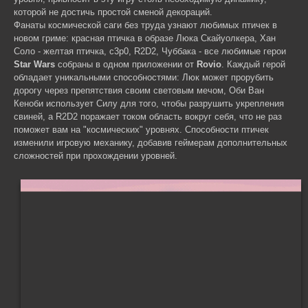
которой не достичь простой сменой декораций.
Фанаты космической саги без труда узнают любимых птичек в
новом гриме: красная птичка в образе Люка Скайуолкера, Хан
Соло - желтая птичка, c3p0, R2D2, Чуббака - все любимые герои
Star Wars
собраны в одном приложении от
Rovio
. Каждый герой
обладает уникальными способностями: Люк может прорубить
дорогу через препятствия своим световым мечом, Оби Ван
Кеноби использует Силу для того, чтобы разрушить укрепления
свиней, а R2D2 поражает током область вокруг себя, что не раз
поможет вам на "космических" уровнях. Способности птичек
изменили игровую механику, добавив геймерам дополнительных
сложностей при прохождении уровней.