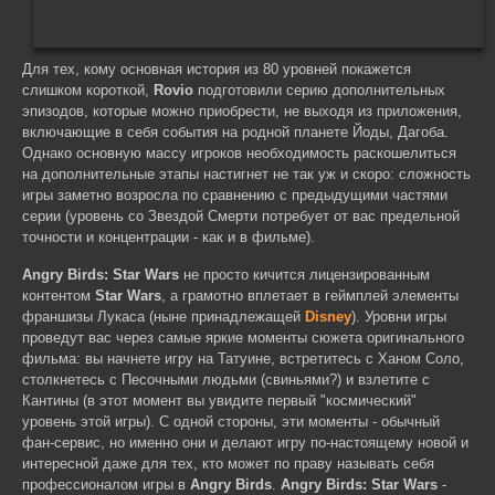
Для тех, кому основная история из 80 уровней покажется
слишком короткой,
Rovio
подготовили серию дополнительных
эпизодов, которые можно приобрести, не выходя из приложения,
включающие в себя события на родной планете Йоды, Дагоба.
Однако основную массу игроков необходимость раскошелиться
на дополнительные этапы настигнет не так уж и скоро: сложность
игры заметно возросла по сравнению с предыдущими частями
серии (уровень со Звездой Смерти потребует от вас предельной
точности и концентрации - как и в фильме).
Angry Birds: Star Wars
не просто кичится лицензированным
контентом
Star Wars
, а грамотно вплетает в геймплей элементы
франшизы Лукаса (ныне принадлежащей
Disney
). Уровни игры
проведут вас через самые яркие моменты сюжета оригинального
фильма: вы начнете игру на Татуине, встретитесь с Ханом Соло,
столкнетесь с Песочными людьми (свиньями?) и взлетите с
Кантины (в этот момент вы увидите первый "космический"
уровень этой игры). С одной стороны, эти моменты - обычный
фан-сервис, но именно они и делают игру по-настоящему новой и
интересной даже для тех, кто может по праву называть себя
профессионалом игры в
Angry Birds
.
Angry Birds: Star Wars
-