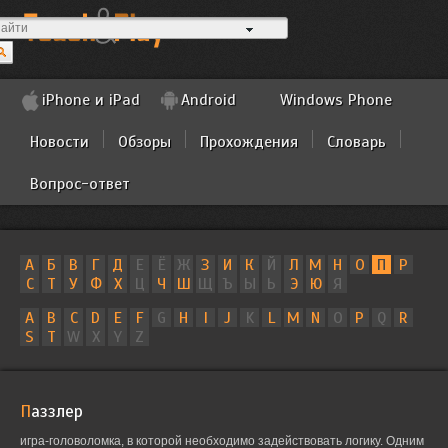
iPhone и iPad
Android
Windows Phone
Новости
Обзоры
Прохождения
Словарь
Вопрос-ответ
А
Б
В
Г
Д
Е
Ё
Ж
З
И
К
Й
Л
М
Н
О
П
Р
С
Т
У
Ф
Х
Ц
Ч
Ш
Щ
Ъ
Ы
Ь
Э
Ю
Я
A
B
C
D
E
F
G
H
I
J
K
L
M
N
O
P
Q
R
S
T
W
X
Y
Z
Паззлер
игра-головоломка, в которой необходимо задействовать логику. Одним