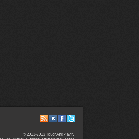
©
2012-2013 TouchAndPlay.ru