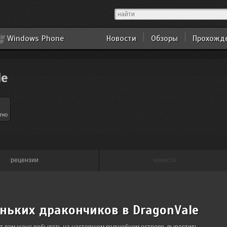
Windows Phone
Новости
Обзоры
Прохожд
le
тно
рецензии
новости
ньких дракончиков в DragonVale