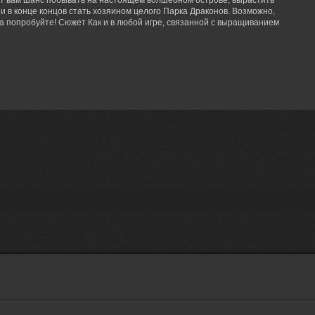
аст вам шанс побывать на настоящем волшебном острове, вырастить
 и в конце концов стать хозяином целого Парка Драконов. Возможно,
да попробуйте! Сюжет Как и в любой игре, связанной с выращиванием