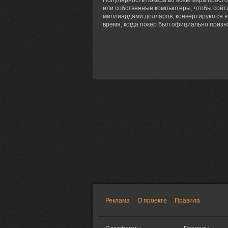
Популярность покера во всем мира прост
или собственные компьютеры, чтобы сойти
миллиардами долларов, конвертируются в 
время, когда покер был официально призн
Реклама
О проекте
Правила