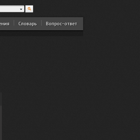
ения
Словарь
Вопрос-ответ