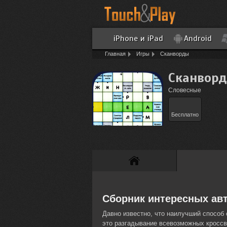
iPhone и iPad
Android
Главная
Игры
Cканворды
Cканвор
Словесные
Бесплатно
Сборник интересных ав
Давно известно, что наилучший способ 
это разгадывание всевозможных кроссв