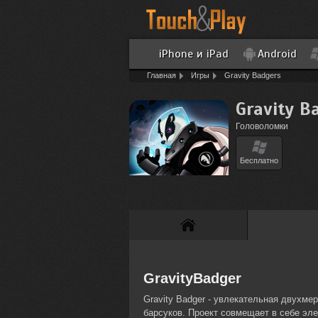
iPhone и iPad
Android
Главная
Игры
Gravity Badgers
Gravity B
Головоломки
Бесплатно
GravityBadger
Gravity Badger - увлекательная двухм
барсуков. Проект совмещает в себе эл