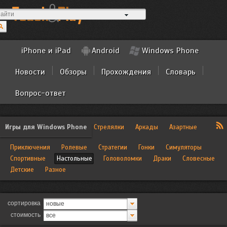
iPhone и iPad
Android
Windows Phone
Новости
Обзоры
Прохождения
Словарь
Вопрос-ответ
Игры для Windows Phone
Стрелялки
Аркады
Азартные
Приключения
Ролевые
Стратегии
Гонки
Симуляторы
Спортивные
Настольные
Головоломки
Драки
Словесные
Детские
Разное
сортировка
новые
стоимость
все