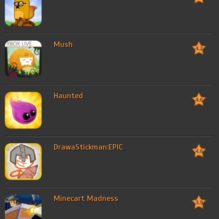
Mush
4.2
Haunted
4.6
DrawaStickman:EPIC
4.6
Minecart Madness
3.9