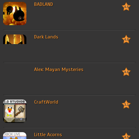
BADLAND
4.5
Dark Lands
4.8
Alex: Mayan Mysteries
4.6
CraftWorld
3.1
Little Acorns
4.5